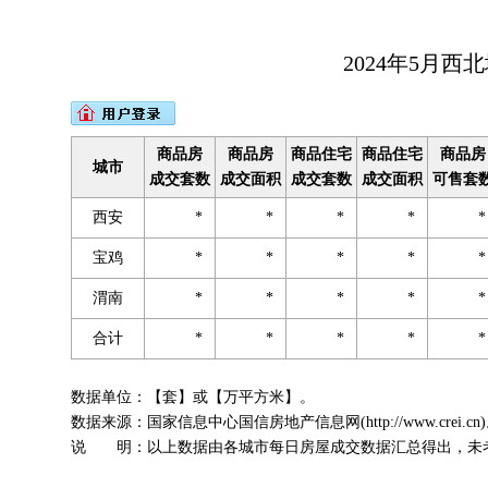
2024年5月
商品房
商品房
商品住宅
商品住宅
商品房
城市
成交套数
成交面积
成交套数
成交面积
可售套
西安
*
*
*
*
宝鸡
*
*
*
*
渭南
*
*
*
*
合计
*
*
*
*
数据单位：【套】或【万平方米】。
数据来源：国家信息中心国信房地产信息网(http://www.crei.cn
说 明：以上数据由各城市每日房屋成交数据汇总得出，未