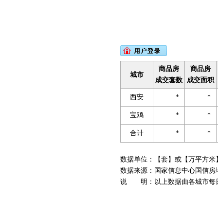
商品房
商品房
城市
成交套数
成交面积
西安
*
*
宝鸡
*
*
合计
*
*
数据单位：【套】或【万平方米
数据来源：国家信息中心国信房地产信息网(
说 明：以上数据由各城市每日