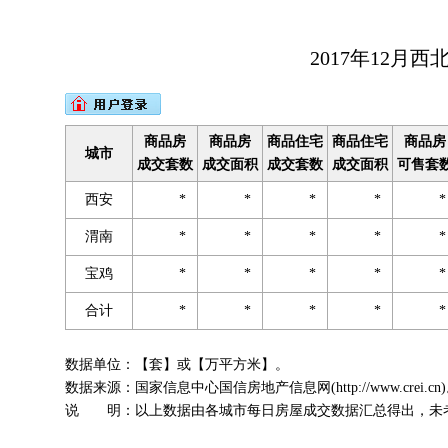
2017年12月
商品房
商品房
商品住宅
商品住宅
商品房
城市
成交套数
成交面积
成交套数
成交面积
可售套
西安
*
*
*
*
渭南
*
*
*
*
宝鸡
*
*
*
*
合计
*
*
*
*
数据单位：【套】或【万平方米】。
数据来源：国家信息中心国信房地产信息网(http://www.crei.cn
说 明：以上数据由各城市每日房屋成交数据汇总得出，未