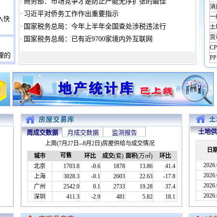
商务部：市场竞争才是防止产能无序扩张的最佳
·
消
习近平对侨务工作作出重要指示
·
一
入快
国家税务总局：今年上半年全国查处涉税违法行
·
土
货
国家税务总局：已有近9700家境内外互联网
·
C
理的
P
土地供
周成交数据
月成交数据
监测报告
上周(7月27日--8月2日)房屋供给与成交情况
日
可售
城市
环比
成交
(套)
面积
(万㎡)
环比
2026.
北京
1703.8
-0.6
1878
13.86
41.4
2026.
上海
3028.3
-0.1
2603
22.63
-17.8
2026.
广州
2542.0
0.1
2733
19.28
37.4
2026.
深圳
411.3
-2.9
481
5.82
18.1