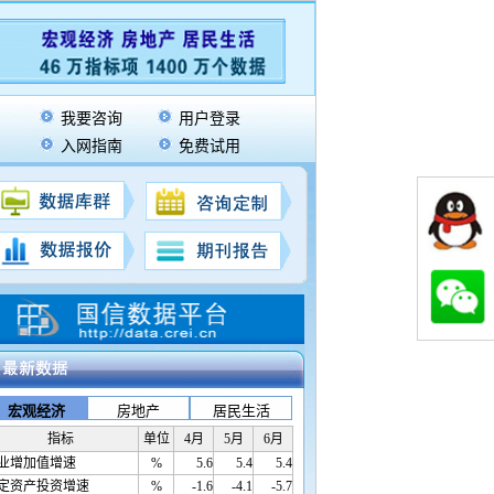
我要咨询
用户登录
入网指南
免费试用
取人工智能发展情况汇报等
]
宏观经济
房地产
居民生活
指标
单位
4月
5月
6月
业增加值增速
%
5.6
5.4
5.4
定资产投资增速
%
-1.6
-4.1
-5.7