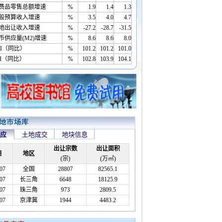
费品零售总额增速
%
1.9
1.4
1.3
般预算收入增速
%
3.5
4.0
4.7
地出让收入增速
%
-27.2
-28.7
-31.5
币供应量(M2)增速
%
8.6
8.6
8.0
PI（同比）
%
101.2
101.2
101.0
PI（同比）
%
102.8
103.9
104.1
应
土地成交
地块信息
出让宗数
出让面积
期
地区
(宗)
(万㎡)
07
全国
28807
82565.1
07
长三角
6648
18125.9
07
珠三角
973
2809.5
07
京津冀
1944
4483.2