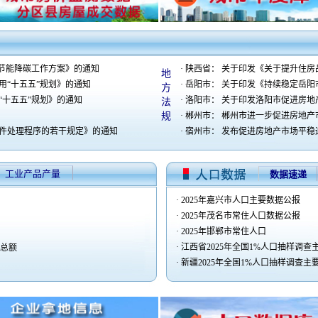
构节能降碳工作方案》的通知
·
陕西省： 关于印发《关于提升住房
地
用“十五五”规划》的通知
·
岳阳市： 关于印发《持续稳定岳阳
方
“十五五”规划》的通知
·
洛阳市： 关于印发洛阳市促进房
法
规
·
郴州市： 郴州市进一步促进房地
件处理程序的若干规定》的通知
·
宿州市： 发布促进房地产市场平稳
工业产品产量
数据速递
·
2025年嘉兴市人口主要数据公报
·
2025年茂名市常住人口数据公报
·
2025年邯郸市常住人口
·
江西省2025年全国1%人口抽样调查主
损总额
·
新疆2025年全国1%人口抽样调查主