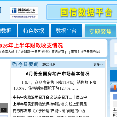
观数据
特色数据
数据平台
专题聚焦
2026年上半年财政收支情况
关负责人就《扩大消费“十五五”规划》答记者问
] [
李强主持召开国务院常务会议 听
2026.8.9
更多>>
6月份全国房地产市场基本情况
1-6月，商品房销售下降11.6%；销售额下降
13.6%，住宅销售面积下降12.4%
……
中共中央政治局召开会议 决定召开二十届五中
·
上半年居民消费物流保持韧性增长 线上消费是
·
工
商务部发布《关于所谓“产能过剩”问题的中方
·
固