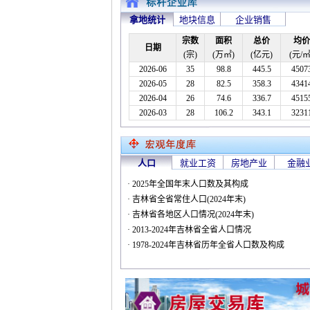
拿地统计
地块信息
企业销售
宗数
面积
总价
均价
日期
(宗)
(万㎡)
(亿元)
(元/㎡
2026-06
35
98.8
445.5
4507
2026-05
28
82.5
358.3
4341
2026-04
26
74.6
336.7
4515
2026-03
28
106.2
343.1
3231
人口
就业工资
房地产业
金融
· 2025年全国年末人口数及其构成
· 吉林省全省常住人口(2024年末)
· 吉林省各地区人口情况(2024年末)
· 2013-2024年吉林省全省人口情况
· 1978-2024年吉林省历年全省人口数及构成